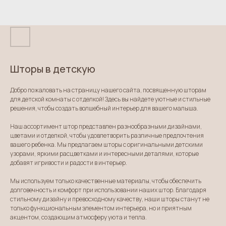
Шторы в детскую
Добро пожаловать на страницу нашего сайта, посвященную шторам
для детской комнаты с отделкой! Здесь вы найдете уютные и стильные
решения, чтобы создать волшебный интерьер для вашего малыша.
Наш ассортимент штор представлен разнообразными дизайнами,
цветами и отделкой, чтобы удовлетворить различные предпочтения
вашего ребенка. Мы предлагаем шторы с оригинальными детскими
узорами, яркими расцветками и интересными деталями, которые
добавят игривости и радости в интерьер.
Мы используем только качественные материалы, чтобы обеспечить
долговечность и комфорт при использовании наших штор. Благодаря
стильному дизайну и превосходному качеству, наши шторы станут не
только функциональным элементом интерьера, но и приятным
акцентом, создающим атмосферу уюта и тепла.