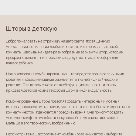
Шторы в детскую
Добро пожаловать на страницу нашего сайта, посвященную
уникальным и стильным комбинированным шторам для детской
комнаты! Здесь вы найдете разнообразные варианты штор, которые
прекрасно дополнят интерьер и создадут уютную атмосферу для
вашего ребенка.
Наша коллекция комбинированных штор представлена различными
моделями, объединяющими разные типы тканей и дизайнерские
решения. Эти шторы сочетают в себе функциональность и стиль,
придавая детской комнате особый шарм и индивидуальность.
Комбинированные шторы позволят создать интересный и уютный
интерьер, подчеркнуть индивидуальность вашего ребенка и сделать его
комнату местом, где хочется проводить время. Они помогут создать
уютную и комфортную обстановку, способствуя развитию вашего
малыша и его творческому воображению.
Просмотрите наш ассортимент комбинированных штор и выберите