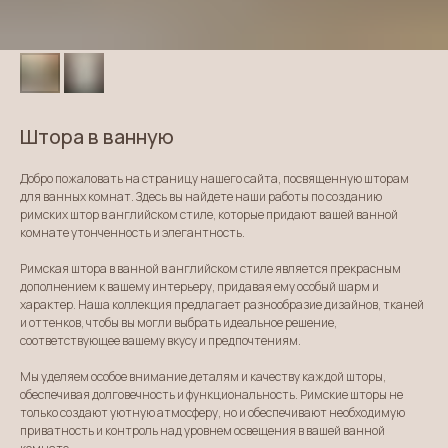
Штора в ванную
Добро пожаловать на страницу нашего сайта, посвященную шторам
для ванных комнат. Здесь вы найдете наши работы по созданию
римских штор в английском стиле, которые придают вашей ванной
комнате утонченность и элегантность.
Римская штора в ванной в английском стиле является прекрасным
дополнением к вашему интерьеру, придавая ему особый шарм и
характер. Наша коллекция предлагает разнообразие дизайнов, тканей
и оттенков, чтобы вы могли выбрать идеальное решение,
соответствующее вашему вкусу и предпочтениям.
Мы уделяем особое внимание деталям и качеству каждой шторы,
обеспечивая долговечность и функциональность. Римские шторы не
только создают уютную атмосферу, но и обеспечивают необходимую
приватность и контроль над уровнем освещения в вашей ванной