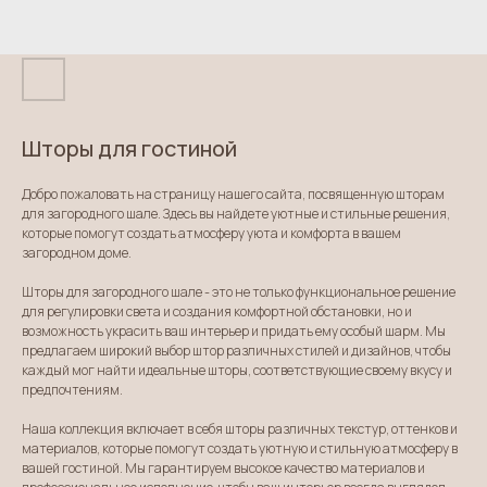
Шторы для гостиной
Добро пожаловать на страницу нашего сайта, посвященную шторам
для загородного шале. Здесь вы найдете уютные и стильные решения,
которые помогут создать атмосферу уюта и комфорта в вашем
загородном доме.
Шторы для загородного шале - это не только функциональное решение
для регулировки света и создания комфортной обстановки, но и
возможность украсить ваш интерьер и придать ему особый шарм. Мы
предлагаем широкий выбор штор различных стилей и дизайнов, чтобы
каждый мог найти идеальные шторы, соответствующие своему вкусу и
предпочтениям.
Наша коллекция включает в себя шторы различных текстур, оттенков и
материалов, которые помогут создать уютную и стильную атмосферу в
вашей гостиной. Мы гарантируем высокое качество материалов и