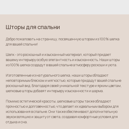
Шторы для спальни
Добро пожаловать на страницу, посвященную шторам из 100% шелка
для вашей спальни!
Шелк - это роскошный и изысканный материал, который придает
вашему интерьеру особую элегантность и изысканность. Наши шторы
из 100% шелка создадут в вашей спальне атмосферу роскоши и уюта.
Изготовленные из натурального шелка, наши шторы обладают
неповторимым блеском и мягкостью, которые придадут вашей спальне
роскошный вид. Благодаря своей уникальной текстуре и ярким цветам,
шелковые шторы добавят интерьеру изысканности и шарма.
Помимо эстетической красоты, шелковые шторы также обладают
прочностью и долговечностью, что делает их идеальным выбором для
использования в спальне. Они также обеспечивают дополнительную
звукоизоляцию и защиту от света, создавая комфортные условия для
отдыха и сна.