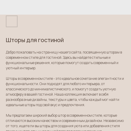
Шторы для гостиной
Добро пожаловать на страницу нашего сайта, посвященную шторам в
современном стиле для гостиной. Здесь вы найдете стильные и
функциональные решения, которые помогут создать современный и
уютный интерьер.
Шторы в современном стиле - это идеальное сочетание элегантности и
функциональности. Они подходят для любого интерьера, от
классического до минималистического, и помогут создать уютную
атмосферу в вашей гостиной. Наша коллекция включает в себя
разнообразные дизайны, текстуры и цвета, чтобы каждый мог найти
идеальные шторы под свой вкус и предпочтения.
Мы предлагаем широкий выбор штор в современном стиле, которые
отличаются высоким качеством и современным дизайном. Независимо
от того, ищете ли вы шторы для создания уюта или добавления стиля