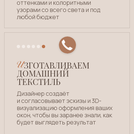
Металлические
Электрокарнизы
карнизы
с Алисой
Потолочные
Деревянные
карнизы
карнизы