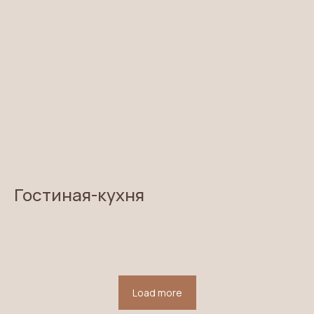
И
СПОЛЬЗУЕМ
ДИЗАЙНЕРСКИЕ
ТКАНИ
В нашей студии более 20 тысяч
видов тканей с качественным
составом, насыщенными
оттенками и колоритными
узорами со всего света и под
любой бюджет
Гостиная-кухня
И
ЗГОТАВЛИВАЕМ
ДОМАШНИЙ
ТЕКСТИЛЬ
Дизайнер создаёт
Load more
и согласовывает эскизы и 3D-