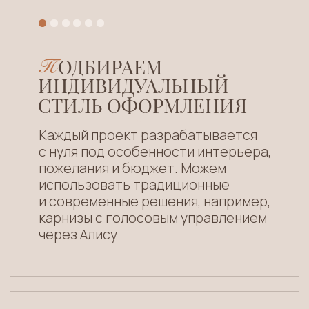
ЫБОРА
В
ТИПА ШТ
О
Р
Римские
Портьеры
Рулонные
Английские
/
шаг 4
В
ИДА
ТКАНЕ
Й
Бархат
Димаут
Блэкаут
Шёлк
Тюль