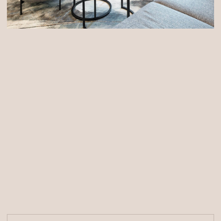
/
шаг 2
ОДБОРА
П
КАРН
ЗА
И
Профильные
Встраиваемые
С поддержкой системы «Умный дом»
/
шаг 3