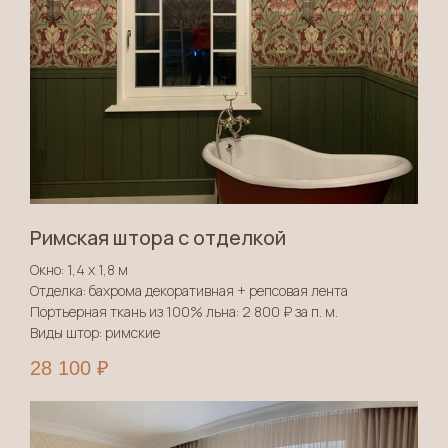
Потому что сюрпризы должны
быть приятными,
а долгожданный результат —
предсказуемым
Римская штора с отделкой
Окно: 1,4 х 1,8 м
Отделка: бахрома декоративная + репсовая лента
Портьерная ткань из 100% льна: 2 800 ₽ за п. м.
Виды штор: римские
28 100
₽