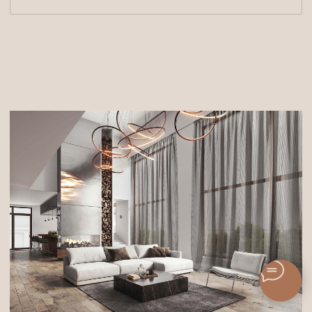
Профильные
Солнцезащитные
карнизы
системы