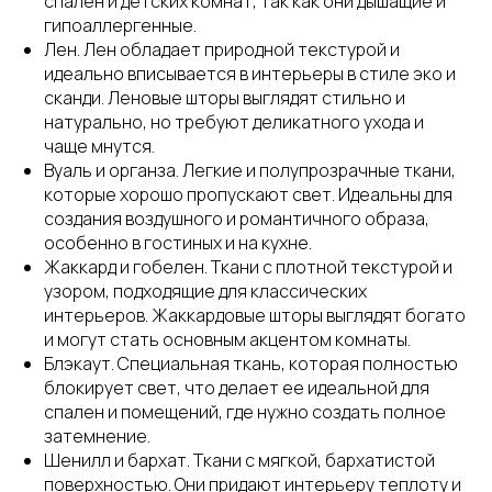
спален и детских комнат, так как они дышащие и
гипоаллергенные.
Лен. Лен обладает природной текстурой и
идеально вписывается в интерьеры в стиле эко и
сканди. Леновые шторы выглядят стильно и
натурально, но требуют деликатного ухода и
чаще мнутся.
Вуаль и органза. Легкие и полупрозрачные ткани,
которые хорошо пропускают свет. Идеальны для
создания воздушного и романтичного образа,
особенно в гостиных и на кухне.
Жаккард и гобелен. Ткани с плотной текстурой и
узором, подходящие для классических
интерьеров. Жаккардовые шторы выглядят богато
и могут стать основным акцентом комнаты.
Блэкаут. Специальная ткань, которая полностью
блокирует свет, что делает ее идеальной для
спален и помещений, где нужно создать полное
затемнение.
Шенилл и бархат. Ткани с мягкой, бархатистой
поверхностью. Они придают интерьеру теплоту и